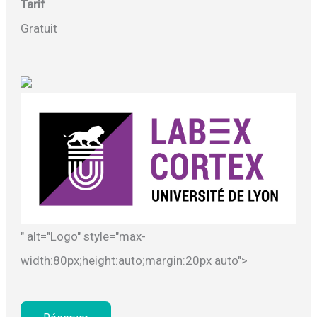
Tarif
Gratuit
" alt="Logo" style="max-
width:80px;height:auto;margin:20px auto">