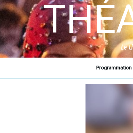
THÉA
Le t
Programmation