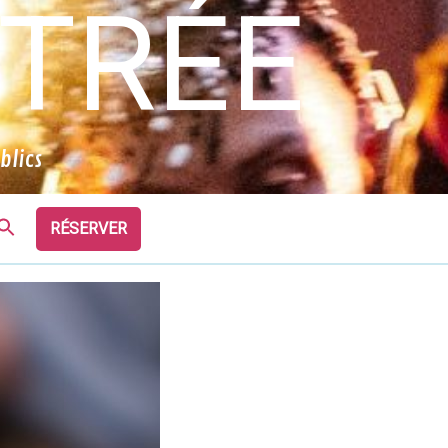
STRÉE
blics
Search
RÉSERVER
for:
Search Button