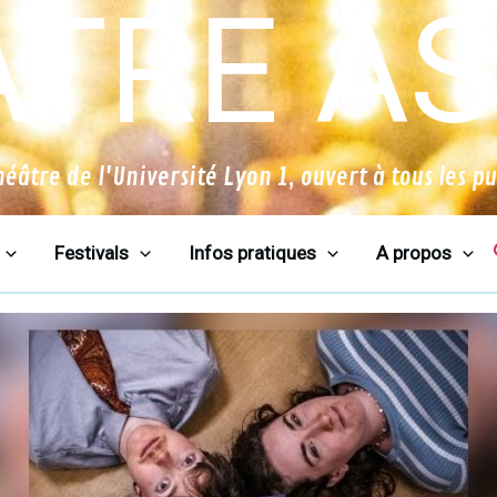
TRE A
héâtre de l'Université Lyon 1, ouvert à tous les pu
Festivals
Infos pratiques
A propos