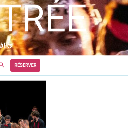
STRÉE
blics
Search
RÉSERVER
for:
Search Button